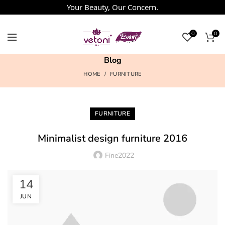
Your Beauty, Our Concern.
0
0
Blog
HOME
FURNITURE
FURNITURE
Minimalist design furniture 2016
Fine2022
14
JUN